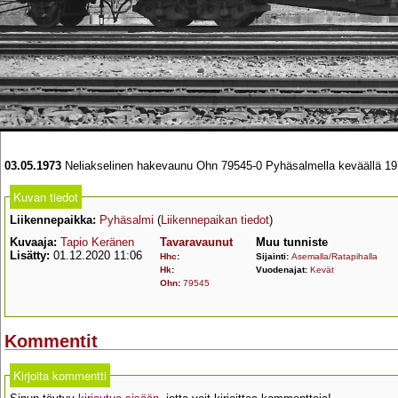
03.05.1973
Neliakselinen hakevaunu Ohn 79545-0 Pyhäsalmella keväällä 19
Kuvan tiedot
Liikennepaikka:
Pyhäsalmi
(
Liikennepaikan tiedot
)
Kuvaaja:
Tapio Keränen
Tavaravaunut
Muu tunniste
Lisätty:
01.12.2020 11:06
Hhc
:
Sijainti:
Asemalla/Ratapihalla
Hk
:
Vuodenajat:
Kevät
Ohn
:
79545
Kommentit
Kirjoita kommentti