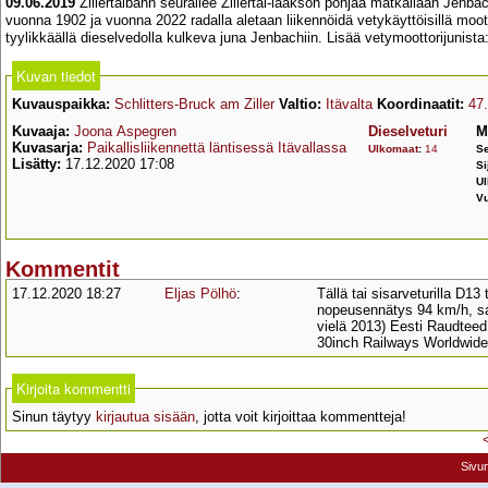
09.06.2019
Zillertalbahn seurailee Zillertal-laakson pohjaa matkallaan Jenb
vuonna 1902 ja vuonna 2022 radalla aletaan liikennöidä vetykäyttöisillä moott
tyylikkäällä dieselvedolla kulkeva juna Jenbachiin. Lisää vetymoottorijunista
Kuvan tiedot
Kuvauspaikka:
Schlitters-Bruck am Ziller
Valtio:
Itävalta
Koordinaatit:
47
Kuvaaja:
Joona Aspegren
Dieselveturi
M
Kuvasarja:
Paikallisliikennettä läntisessä Itävallassa
Ulkomaat
:
14
Se
Lisätty:
17.12.2020 17:08
Si
U
V
Kommentit
17.12.2020 18:27
Eljas Pölhö
:
Tällä tai sisarveturilla D
nopeusennätys 94 km/h, sa
vielä 2013) Eesti Raudtee
30inch Railways Worldwide;
Kirjoita kommentti
Sinun täytyy
kirjautua sisään
, jotta voit kirjoittaa kommentteja!
Sivu