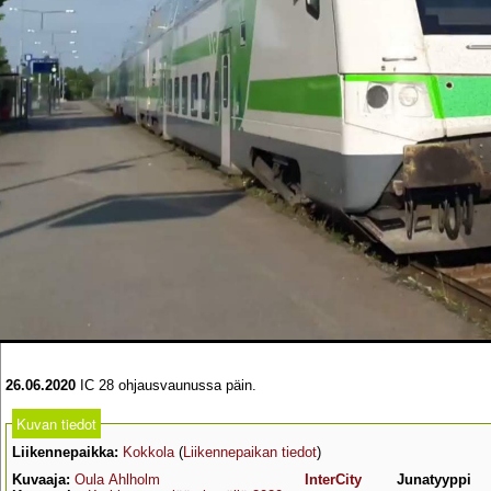
26.06.2020
IC 28 ohjausvaunussa päin.
Kuvan tiedot
Liikennepaikka:
Kokkola
(
Liikennepaikan tiedot
)
Kuvaaja:
Oula Ahlholm
InterCity
Junatyyppi