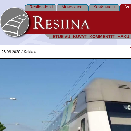
Resiina-lehti
Museojunat
Keskustelu
Va
ETUSIVU
KUVAT
KOMMENTIT
HAKU
26.06.2020 / Kokkola