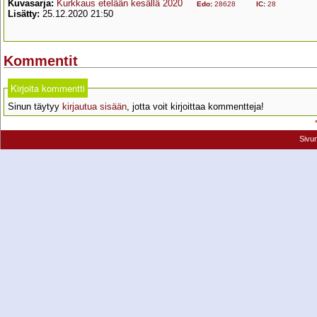
Kuvasarja:
Kurkkaus etelään kesällä 2020
Edo
:
28628
IC
:
28
Lisätty:
25.12.2020 21:50
Kommentit
Kirjoita kommentti
Sinun täytyy
kirjautua sisään
, jotta voit kirjoittaa kommentteja!
Sivu