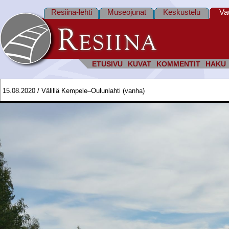
Resiina-lehti
Museojunat
Keskustelu
Va
ETUSIVU
KUVAT
KOMMENTIT
HAKU
15.08.2020 / Välillä Kempele–Oulunlahti (vanha)