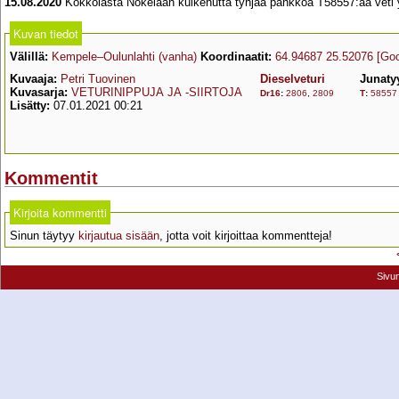
15.08.2020
Kokkolasta Nokelaan kulkenutta tyhjää pankkoa T58557:ää veti 
Kuvan tiedot
Välillä:
Kempele–Oulunlahti (vanha)
Koordinaatit:
64.94687 25.52076
[Go
Kuvaaja:
Petri Tuovinen
Dieselveturi
Junaty
Kuvasarja:
VETURINIPPUJA JA -SIIRTOJA
Dr16
:
2806
,
2809
T
:
58557
Lisätty:
07.01.2021 00:21
Kommentit
Kirjoita kommentti
Sinun täytyy
kirjautua sisään
, jotta voit kirjoittaa kommentteja!
Sivu