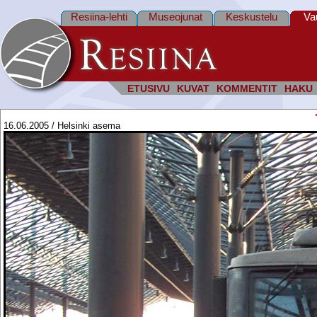
Resiina-lehti
Museojunat
Keskustelu
Va
ETUSIVU
KUVAT
KOMMENTIT
HAKU
16.06.2005 / Helsinki asema