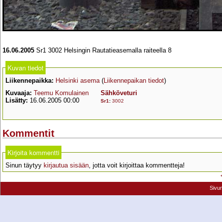
16.06.2005
Sr1 3002 Helsingin Rautatieasemalla raiteella 8
Kuvan tiedot
Liikennepaikka:
Helsinki asema
(
Liikennepaikan tiedot
)
Kuvaaja:
Teemu Komulainen
Sähköveturi
Lisätty:
16.06.2005 00:00
Sr1
:
3002
Kommentit
Kirjoita kommentti
Sinun täytyy
kirjautua sisään
, jotta voit kirjoittaa kommentteja!
Sivu