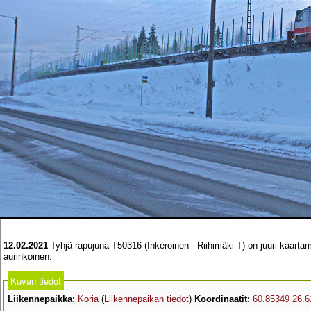
12.02.2021
Tyhjä rapujuna T50316 (Inkeroinen - Riihimäki T) on juuri kaartamas
aurinkoinen.
Kuvan tiedot
Liikennepaikka:
Koria
(
Liikennepaikan tiedot
)
Koordinaatit:
60.85349 26.