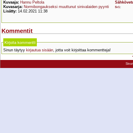
Kuvaaja:
Hannu Peltola
Sähkövetu
Kuvasarja:
Normibongaukseksi muuttunut sinivalaiden pyynti
Sr1
:
Lisätty:
14.02.2021 11:38
Kommentit
Kirjoita kommentti
Sinun täytyy
kirjautua sisään
, jotta voit kirjoittaa kommentteja!
Sivu