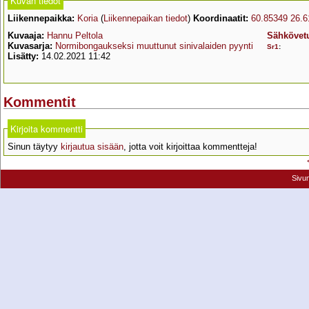
Kuvan tiedot
Liikennepaikka:
Koria
(
Liikennepaikan tiedot
)
Koordinaatit:
60.85349 26.
Kuvaaja:
Hannu Peltola
Sähkövetu
Kuvasarja:
Normibongaukseksi muuttunut sinivalaiden pyynti
Sr1
:
Lisätty:
14.02.2021 11:42
Kommentit
Kirjoita kommentti
Sinun täytyy
kirjautua sisään
, jotta voit kirjoittaa kommentteja!
Sivu