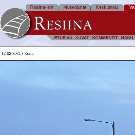
Resiina-lehti
Museojunat
Keskustelu
Va
ETUSIVU
KUVAT
KOMMENTIT
HAKU
12.02.2021 / Koria