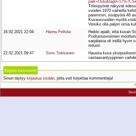
paik=Oulu&tag0=17%7CSe
Trilexpyörät näkyvät edessä
vuoden 1970 vaiheilla kehi
paremmin, sisäpyörä 48 ast
Kuvausvuoden myötä voidaa
Voisiko olla paljon omia ku
16.02.2021 22:04
Hannu Peltola
:
Heikki epäili, että kuvan 
Puolustusvoimien moottoria
sarjalaisia oli intillä hyv
reilusti.
22.02.2021 09:47
Simo Toikkanen
:
Hauska kuva yksipuolisesta
vastaavantyyppinen vaihde, 
Kirjoita kommentti
Sinun täytyy
kirjautua sisään
, jotta voit kirjoittaa kommentteja!
Sivu