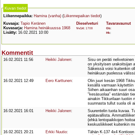
Kuvan tiedot
Liikennepaikka:
Hamina (vanha)
(
Liikennepaikan tiedot
)
Kuvaaja:
Tapio Keränen
Dieselveturi
Tavaravaunut
Kuvasarja:
Hamina heinäkuussa 1968
Vv14
:
1708
Gb
:
Lisätty:
16.02.2021 10:00
Hk
:
Kommentit
16.02.2021 11:56
Heikki Jalonen
:
Sisu on peräti nelivetoine
on yksityisen urakoitsijan
Säkeissä voisi kuitenkin ol
heinäkuun puolessa välissä 
16.02.2021 12:49
Eero Karttunen
:
Olin juuri kesän 1968 Tikk
kesällä varmaan käytettiin 
Siihen aikaanhan suuri osa T
"kesäsuolaa" estämään tien 
ainakin Tikkurilaan tuotii
suunnasta tullut suola oli a
16.02.2021 16:01
Heikki Jalonen
:
Suurentelin tuota kuvaa. 
epätavallista. Ammattiliiken
(ehkä lentopaikkojen hoito
keskusliikkeet kuitenkin m
16.02.2021 20:21
Erkki Nuutio
:
Tähän K-137 4x4 Kontioon 