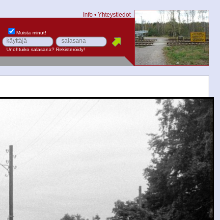
Info
•
Yhteystiedot
Muista minut!
Unohtuiko salasana?
Rekisteröidy!