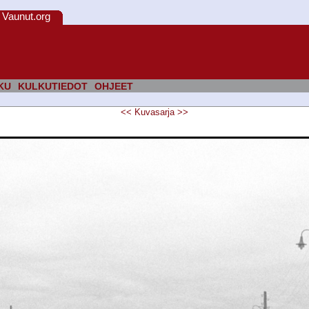
Vaunut.org
KU
KULKUTIEDOT
OHJEET
<<
Kuvasarja
>>