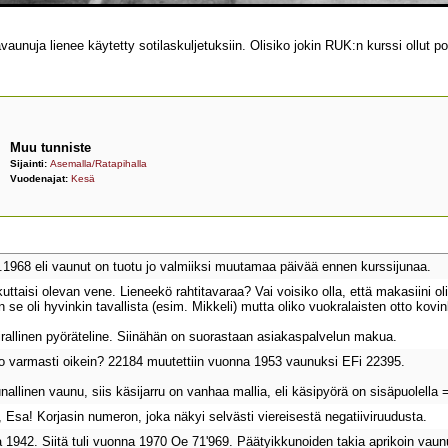
nuja lienee käytetty sotilaskuljetuksiin. Olisiko jokin RUK:n kurssi ollut po
Muu tunniste
Sijainti:
Asemalla/Ratapihalla
Vuodenajat:
Kesä
7.1968 eli vaunut on tuotu jo valmiiksi muutamaa päivää ennen kurssijunaa.
ikuttaisi olevan vene. Lieneekö rahtitavaraa? Vai voisiko olla, että makasiini olis
e oli hyvinkin tavallista (esim. Mikkeli) mutta oliko vuokralaisten otto kovin
allinen pyöräteline. Siinähän on suorastaan asiakaspalvelun makua.
 varmasti oikein? 22184 muutettiin vuonna 1953 vaunuksi EFi 22395.
llinen vaunu, siis käsijarru on vanhaa mallia, eli käsipyörä on sisäpuolella
Esa! Korjasin numeron, joka näkyi selvästi viereisestä negatiiviruudusta.
a 1942. Siitä tuli vuonna 1970 Oe 71'969. Päätyikkunoiden takia aprikoin vau