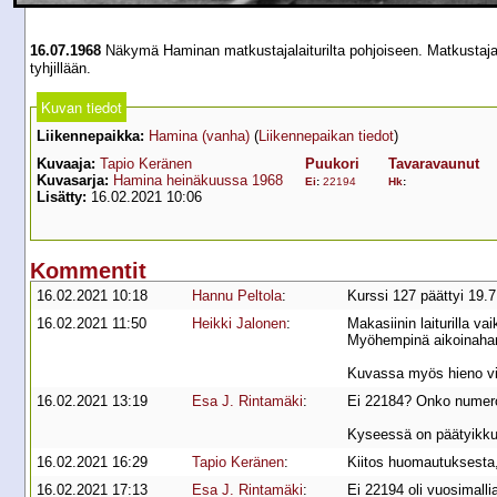
16.07.1968
Näkymä Haminan matkustajalaiturilta pohjoiseen. Matkustajavau
tyhjillään.
Kuvan tiedot
Liikennepaikka:
Hamina (vanha)
(
Liikennepaikan tiedot
)
Kuvaaja:
Tapio Keränen
Puukori
Tavaravaunut
Kuvasarja:
Hamina heinäkuussa 1968
Ei
:
22194
Hk
:
Lisätty:
16.02.2021 10:06
Kommentit
16.02.2021 10:18
Hannu Peltola
:
Kurssi 127 päättyi 19.
16.02.2021 11:50
Heikki Jalonen
:
Makasiinin laiturilla va
Myöhempinä aikoinahan s
Kuvassa myös hieno vir
16.02.2021 13:19
Esa J. Rintamäki
:
Ei 22184? Onko numero
Kyseessä on päätyikkuna
16.02.2021 16:29
Tapio Keränen
:
Kiitos huomautuksesta, 
16.02.2021 17:13
Esa J. Rintamäki
:
Ei 22194 oli vuosimalli