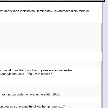
istumaisillaan lähiaikoina Haminasta? Tavaramakasiinin raide oli
i (ainakin osittain) vuokrattu jollekin alan liikkeelle?
kaan yleistä vielä 1960-luvun lopulla?
 = valmistusvuoden oltava viimeistään 1938.
nun olevan sotavaurioitunut vanhempi vaunu...?