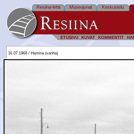
Resiina-lehti
Museojunat
Keskustelu
ETUSIVU
KUVAT
KOMMENTIT
HA
16.07.1968 / Hamina (vanha)