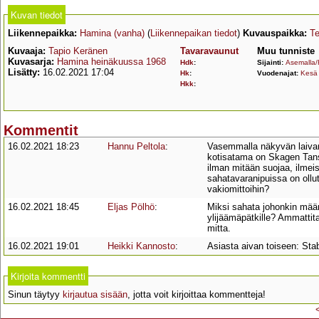
Kuvan tiedot
Liikennepaikka:
Hamina (vanha)
(
Liikennepaikan tiedot
)
Kuvauspaikka:
T
Kuvaaja:
Tapio Keränen
Tavaravaunut
Muu tunniste
Kuvasarja:
Hamina heinäkuussa 1968
Hdk
:
Sijainti:
Asemalla/
Lisätty:
16.02.2021 17:04
Hk
:
Vuodenajat:
Kesä
Hkk
:
Kommentit
16.02.2021 18:23
Hannu Peltola
:
Vasemmalla näkyvän laivann
kotisatama on Skagen Tans
ilman mitään suojaa, ilmeise
sahatavaranipuissa on ollut 
vakiomittoihin?
16.02.2021 18:45
Eljas Pölhö
:
Miksi sahata johonkin määrä
ylijäämäpätkille? Ammattit
mitta.
16.02.2021 19:01
Heikki Kannosto
:
Asiasta aivan toiseen: Stab
Kirjoita kommentti
Sinun täytyy
kirjautua sisään
, jotta voit kirjoittaa kommentteja!