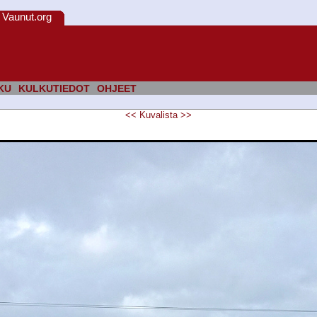
Vaunut.org
KU
KULKUTIEDOT
OHJEET
<<
Kuvalista
>>