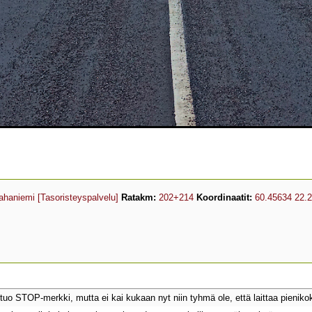
ahaniemi
[Tasoristeyspalvelu]
Ratakm:
202+214
Koordinaatit:
60.45634 22.
uo STOP-merkki, mutta ei kai kukaan nyt niin tyhmä ole, että laittaa pieniko