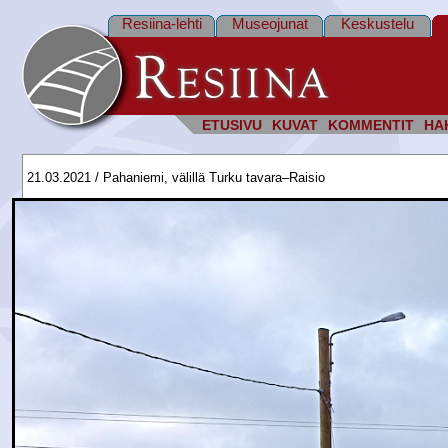
Resiina-lehti
Museojunat
Keskustelu
ETUSIVU
KUVAT
KOMMENTIT
HA
21.03.2021 / Pahaniemi, välillä Turku tavara–Raisio