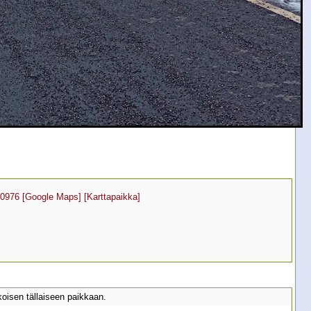
20976
[Google Maps]
[Karttapaikka]
koisen tällaiseen paikkaan.