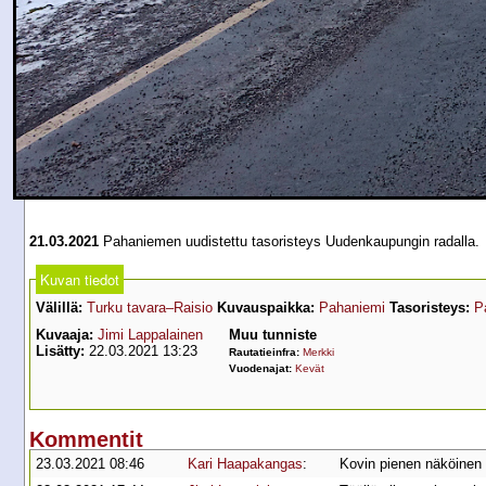
21.03.2021
Pahaniemen uudistettu tasoristeys Uudenkaupungin radalla.
Kuvan tiedot
Välillä:
Turku tavara–Raisio
Kuvauspaikka:
Pahaniemi
Tasoristeys:
P
Kuvaaja:
Jimi Lappalainen
Muu tunniste
Lisätty:
22.03.2021 13:23
Rautatieinfra:
Merkki
Vuodenajat:
Kevät
Kommentit
23.03.2021 08:46
Kari Haapakangas
:
Kovin pienen näköinen t