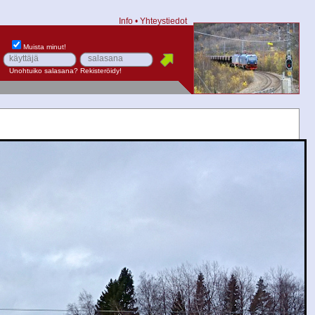
Info
•
Yhteystiedot
Muista minut!
Unohtuiko salasana?
Rekisteröidy!