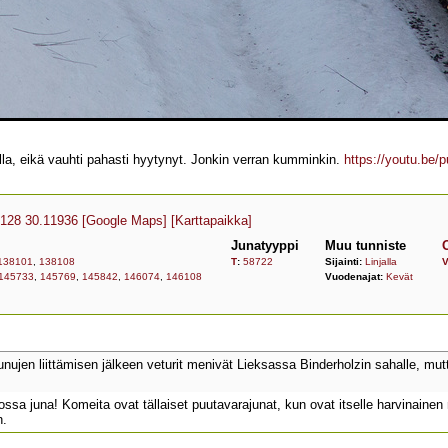
ella, eikä vauhti pahasti hyytynyt. Jonkin verran kumminkin.
https://youtu.be
0128 30.11936
[Google Maps]
[Karttapaikka]
Junatyyppi
Muu tunniste
138101
,
138108
T
:
58722
Sijainti:
Linjalla
V
145733
,
145769
,
145842
,
146074
,
146108
Vuodenajat:
Kevät
nujen liittämisen jälkeen veturit menivät Lieksassa Binderholzin sahalle, mut
a juna! Komeita ovat tällaiset puutavarajunat, kun ovat itselle harvinainen n
n.