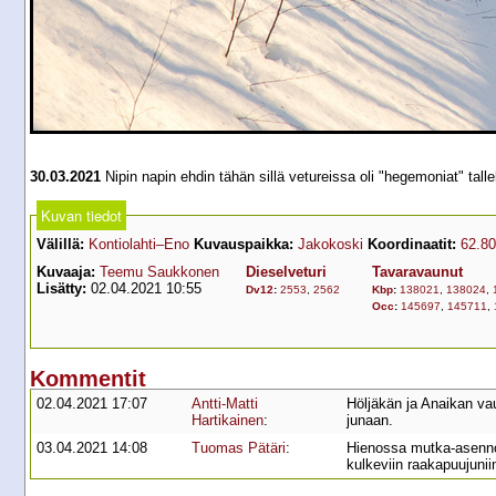
30.03.2021
Nipin napin ehdin tähän sillä vetureissa oli "hegemoniat" tall
Kuvan tiedot
Välillä:
Kontiolahti–Eno
Kuvauspaikka:
Jakokoski
Koordinaatit:
62.8
Kuvaaja:
Teemu Saukkonen
Dieselveturi
Tavaravaunut
Lisätty:
02.04.2021 10:55
Dv12
:
2553
,
2562
Kbp
:
138021
,
138024
,
Occ
:
145697
,
145711
,
Kommentit
02.04.2021 17:07
Antti-Matti
Höljäkän ja Anaikan vau
Hartikainen
:
junaan.
03.04.2021 14:08
Tuomas Pätäri
:
Hienossa mutka-asennoss
kulkeviin raakapuujunii