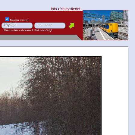
Info
•
Yhteystiedot
Muista minut!
Unohtuiko salasana?
Rekisteröidy!