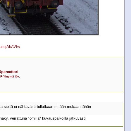
/pusqlAbAVfw
Operaattori
R-Yhtymä Oy
:
ta sieltä ei nähtävästi tullutkaan mitään mukaan tähän
äky, verrattuna "omilla" kuvauspaikoilla jatkuvasti