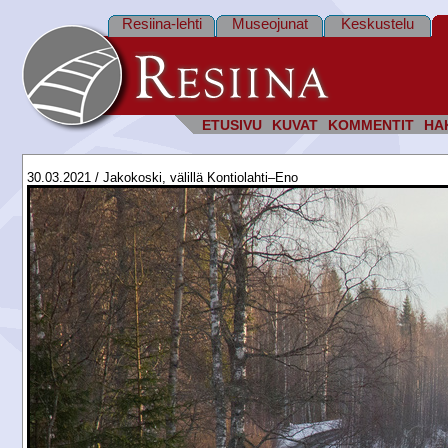
Resiina-lehti
Museojunat
Keskustelu
ETUSIVU
KUVAT
KOMMENTIT
HA
30.03.2021 / Jakokoski, välillä Kontiolahti–Eno