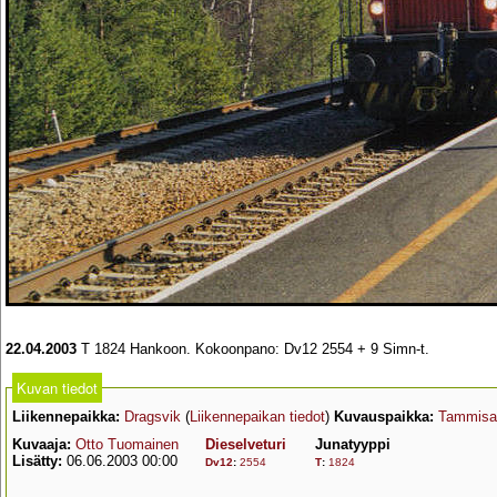
22.04.2003
T 1824 Hankoon. Kokoonpano: Dv12 2554 + 9 Simn-t.
Kuvan tiedot
Liikennepaikka:
Dragsvik
(
Liikennepaikan tiedot
)
Kuvauspaikka:
Tammisa
Kuvaaja:
Otto Tuomainen
Dieselveturi
Junatyyppi
Lisätty:
06.06.2003 00:00
Dv12
:
2554
T
:
1824