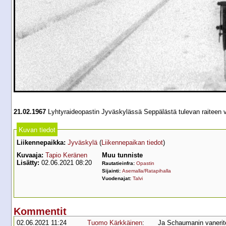
21.02.1967
Lyhtyraideopastin Jyväskylässä Seppälästä tulevan raiteen 
Kuvan tiedot
Liikennepaikka:
Jyväskylä
(
Liikennepaikan tiedot
)
Kuvaaja:
Tapio Keränen
Muu tunniste
Lisätty:
02.06.2021 08:20
Rautatieinfra:
Opastin
Sijainti:
Asemalla/Ratapihalla
Vuodenajat:
Talvi
Kommentit
02.06.2021 11:24
Tuomo Kärkkäinen
:
Ja Schaumanin vanerite