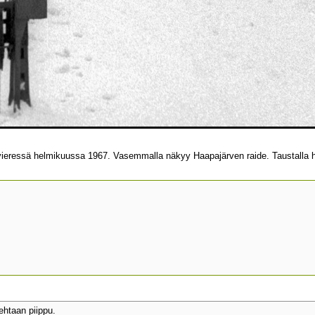
vieressä helmikuussa 1967. Vasemmalla näkyy Haapajärven raide. Taustalla 
htaan piippu.