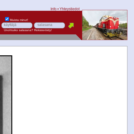
Info
•
Yhteystiedot
Muista minut!
Unohtuiko salasana?
Rekisteröidy!