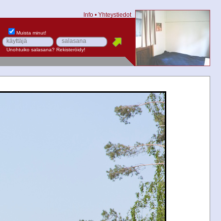
Info
•
Yhteystiedot
Muista minut!
Unohtuiko salasana?
Rekisteröidy!