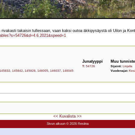
rivakasti takaisin tullessaan, vaan kaksi outoa äkkipysäystä oli Uilon ja Kont
imetables?s=54726&d=4.6.2021&speed=1
Junatyyppi
Muu tunniste
T
:
54726
Sijainti:
Linjalla
145832
,
145842
,
145928
,
146005
,
146037
,
146045
Vuodenajat:
Kes
<<
Kuvalista
>>
Sivun alkuun
© 2026 Resiina