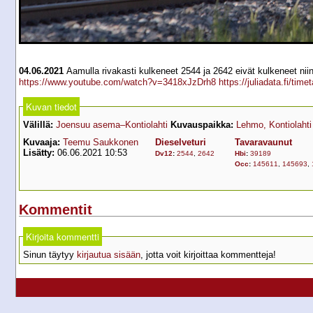
04.06.2021
Aamulla rivakasti kulkeneet 2544 ja 2642 eivät kulkeneet niin 
https://www.youtube.com/watch?v=3418xJzDrh8
https://juliadata.fi/t
Kuvan tiedot
Välillä:
Joensuu asema–Kontiolahti
Kuvauspaikka:
Lehmo, Kontiolahti
Kuvaaja:
Teemu Saukkonen
Dieselveturi
Tavaravaunut
Lisätty:
06.06.2021 10:53
Dv12
:
2544
,
2642
Hbi
:
39189
Occ
:
145611
,
145693
,
Kommentit
Kirjoita kommentti
Sinun täytyy
kirjautua sisään
, jotta voit kirjoittaa kommentteja!