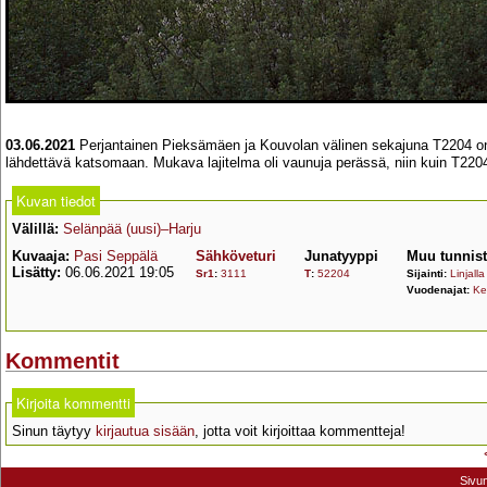
03.06.2021
Perjantainen Pieksämäen ja Kouvolan välinen sekajuna T2204 on oll
lähdettävä katsomaan. Mukava lajitelma oli vaunuja perässä, niin kuin T2204
Kuvan tiedot
Välillä:
Selänpää (uusi)–Harju
Kuvaaja:
Pasi Seppälä
Sähköveturi
Junatyyppi
Muu tunnis
Lisätty:
06.06.2021 19:05
Sr1
:
3111
T
:
52204
Sijainti:
Linjalla
Vuodenajat:
Ke
Kommentit
Kirjoita kommentti
Sinun täytyy
kirjautua sisään
, jotta voit kirjoittaa kommentteja!
Sivu