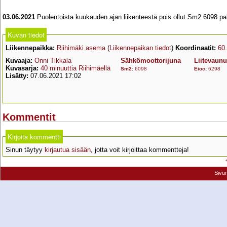
03.06.2021
Puolentoista kuukauden ajan liikenteestä pois ollut Sm2 6098 pala
Kuvan tiedot
Liikennepaikka:
Riihimäki asema
(
Liikennepaikan tiedot
)
Koordinaatit:
60
Kuvaaja:
Onni Tikkala
Sähkömoottorijuna
Liitevaunu
Kuvasarja:
40 minuuttia Riihimäellä
Sm2
:
6098
Eioc
:
6298
Lisätty:
07.06.2021 17:02
Kommentit
Kirjoita kommentti
Sinun täytyy
kirjautua sisään
, jotta voit kirjoittaa kommentteja!
Sivu