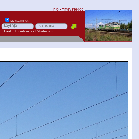
Info
•
Yhteystiedot
Muista minut!
Unohtuiko salasana?
Rekisteröidy!