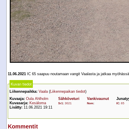
11.06.2021
IC 65 saapuu noutamaan vangit Vaalasta ja jatkaa myöhäss
Kuvan tiedot
Liikennepaikka:
Vaala
(
Liikennepaikan tiedot
)
Kuvaaja:
Oula Ahlholm
Sähköveturi
Vankivaunut
Junaty
Kuvasarja:
Kesäloma
Sr1
:
3021
Nom
:
IC
:
65
Lisätty:
11.06.2021 19:11
Kommentit