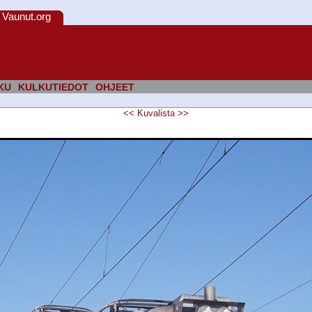
Vaunut.org
KU
KULKUTIEDOT
OHJEET
<<
Kuvalista
>>