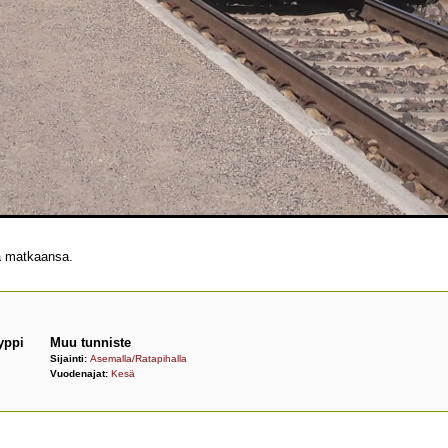
ä matkaansa.
yppi
Muu tunniste
Sijainti:
Asemalla/Ratapihalla
Vuodenajat:
Kesä