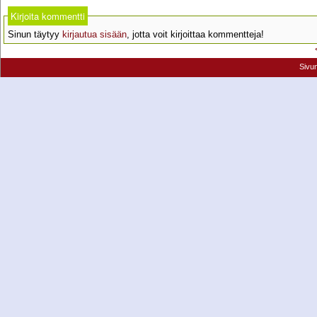
Kirjoita kommentti
Sinun täytyy
kirjautua sisään
, jotta voit kirjoittaa kommentteja!
Sivu