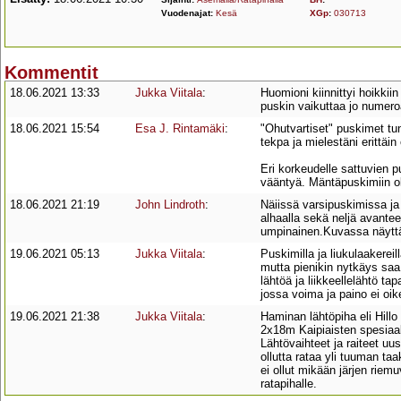
Vuodenajat:
Kesä
XGp
:
030713
Kommentit
18.06.2021 13:33
Jukka Viitala
:
Huomioni kiinnittyi hoikkii
puskin vaikuttaa jo numer
18.06.2021 15:54
Esa J. Rintamäki
:
"Ohutvartiset" puskimet t
tekpa ja mielestäni erittäi
Eri korkeudelle sattuvien 
vääntyä. Mäntäpuskimiin ol
18.06.2021 21:19
John Lindroth
:
Näiissä varsipuskimissa ja 
alhaalla sekä neljä avantee
umpinainen.Kuvassa näyttäi
19.06.2021 05:13
Jukka Viitala
:
Puskimilla ja liukulaakerei
mutta pienikin nytkäys saa 
lähtöä ja liikkeellelähtö ta
jossa voima ja paino ei oi
19.06.2021 21:38
Jukka Viitala
:
Haminan lähtöpiha eli Hillo
2x18m Kaipiaisten spesiaale
Lähtövaihteet ja raiteet uu
ollutta rataa yli tuuman taa
ei ollut mikään järjen riem
ratapihalle.