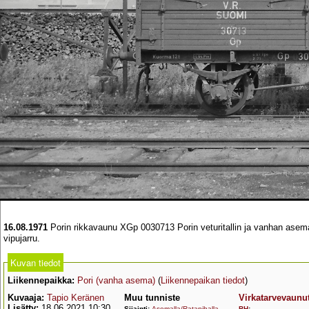
16.08.1971
Porin rikkavaunu XGp 0030713 Porin veturitallin ja vanhan asema
vipujarru.
Kuvan tiedot
Liikennepaikka:
Pori (vanha asema)
(
Liikennepaikan tiedot
)
Kuvaaja:
Tapio Keränen
Muu tunniste
Virkatarvevaunu
Lisätty:
18.06.2021 10:30
Sijainti:
Asemalla/Ratapihalla
BH
: