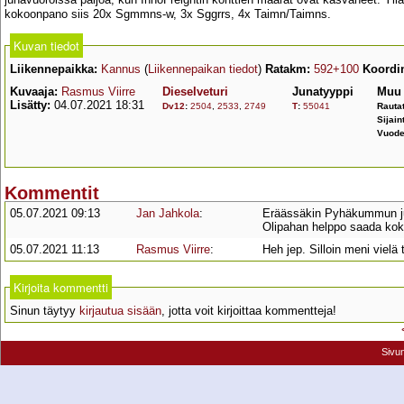
kokoonpano siis 20x Sgmmns-w, 3x Sggrrs, 4x Taimn/Taimns.
Kuvan tiedot
Liikennepaikka:
Kannus
(
Liikennepaikan tiedot
)
Ratakm:
592+100
Koordin
Kuvaaja:
Rasmus Viirre
Dieselveturi
Junatyyppi
Muu 
Lisätty:
04.07.2021 18:31
Dv12
:
2504
,
2533
,
2749
T
:
55041
Rautat
Sijain
Vuode
Kommentit
05.07.2021 09:13
Jan Jahkola
:
Eräässäkin Pyhäkummun jun
Olipahan helppo saada kok
05.07.2021 11:13
Rasmus Viirre
:
Heh jep. Silloin meni viel
Kirjoita kommentti
Sinun täytyy
kirjautua sisään
, jotta voit kirjoittaa kommentteja!
Sivu