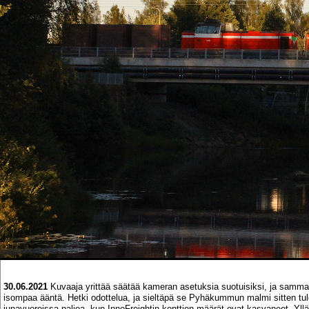
30.06.2021
Kuvaaja yrittää säätää kameran asetuksia suotuisiksi, ja sammalla 
isompaa ääntä. Hetki odottelua, ja sieltäpä se Pyhäkummun malmi sitten tu
junavuoroissa paljoa, kun InnoFreightin konttien määrät ovat kasvaneet. Yll