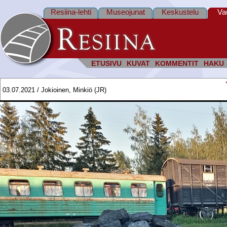
Resiina-lehti
Museojunat
Keskustelu
Va
ETUSIVU
KUVAT
KOMMENTIT
HAKU
03.07.2021 / Jokioinen, Minkiö (JR)