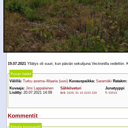
19.07.2021
Yllätys oli suuri, kun päivän sekulijuna Vectronilla vedettii
Kuvan tiedot
Välillä:
Turku asema–Maaria (uusi)
Kuvauspaikka:
Saramäki
Ratakm:
Kuvaaja:
Jimi Lappalainen
Sähköveturi
Junatyyppi
Lisätty:
20.07.2021 14:09
Sr3
:
3329
,
91 10 3103 329
T
:
53515
Kommentit
Kirjoita kommentti