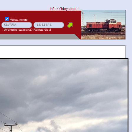
Info
•
Yhteystiedot
Muista minut!
Unohtuiko salasana?
Rekisteröidy!