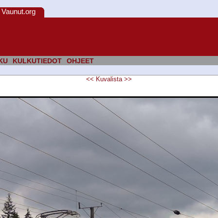
Vaunut.org
KU
KULKUTIEDOT
OHJEET
<<
Kuvalista
>>