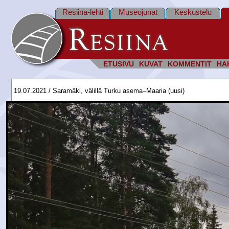
Resiina-lehti
Museojunat
Keskustelu
ETUSIVU
KUVAT
KOMMENTIT
HA
19.07.2021 / Saramäki, välillä Turku asema–Maaria (uusi)