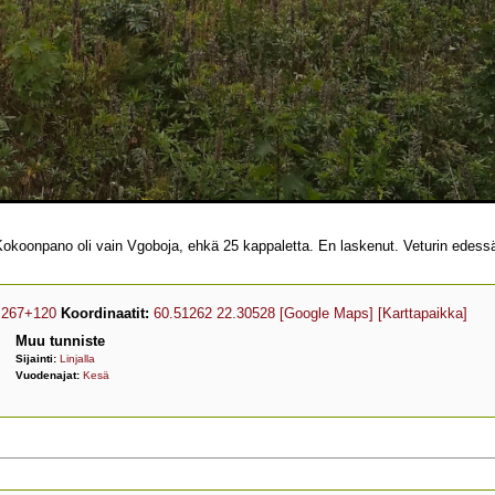
n. Kokoonpano oli vain Vgoboja, ehkä 25 kappaletta. En laskenut. Veturin edes
267+120
Koordinaatit:
60.51262 22.30528
[Google Maps]
[Karttapaikka]
Muu tunniste
Sijainti:
Linjalla
Vuodenajat:
Kesä