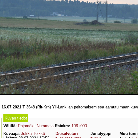
16.07.2021
T 3648 (Rit-Krn) Yli-Lankilan peltomaisemissa aamutuimaan kuv
Kuvan tiedot
Välillä:
Rajamäki–Nummela
Ratakm:
106+000
Kuvaaja:
Jukka Tölkkö
Dieselveturi
Junatyyppi
Muu tunn