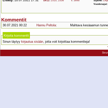
Lisätty:
28.07.2021 17:52
Dv12
:
2510
,
2536
T
:
3648
Sijainti:
Linja
Vuodenajat
Kommentit
30.07.2021 00:22
Hannu Peltola
:
Mahtava kesäaamun tunne
Kirjoita kommentti
Sinun täytyy
kirjautua sisään
, jotta voit kirjoittaa kommentteja!
Sivu