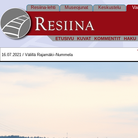
Resiina-lehti
Museojunat
Keskustelu
Va
ETUSIVU
KUVAT
KOMMENTIT
HAKU
16.07.2021 / Välillä Rajamäki–Nummela