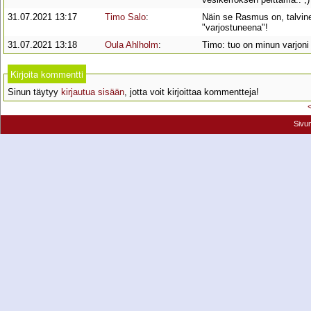
31.07.2021 13:17
Timo Salo
:
Näin se Rasmus on, talvin
"varjostuneena"!
31.07.2021 13:18
Oula Ahlholm
:
Timo: tuo on minun varjoni 
Kirjoita kommentti
Sinun täytyy
kirjautua sisään
, jotta voit kirjoittaa kommentteja!
Sivu