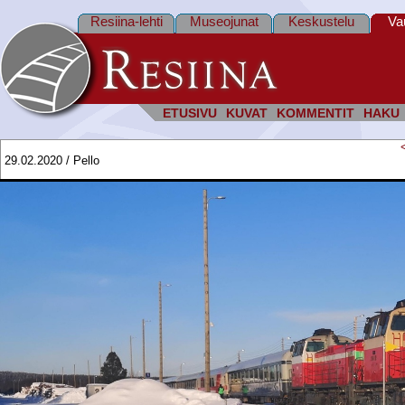
Resiina-lehti
Museojunat
Keskustelu
Va
ETUSIVU
KUVAT
KOMMENTIT
HAKU
29.02.2020 / Pello