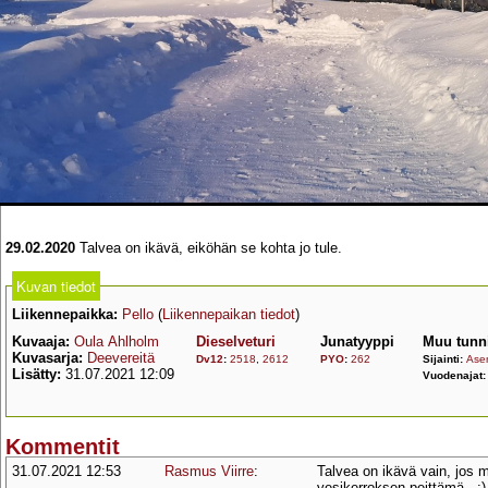
29.02.2020
Talvea on ikävä, eiköhän se kohta jo tule.
Kuvan tiedot
Liikennepaikka:
Pello
(
Liikennepaikan tiedot
)
Kuvaaja:
Oula Ahlholm
Dieselveturi
Junatyyppi
Muu tunn
Kuvasarja:
Deevereitä
Dv12
:
2518
,
2612
PYO
:
262
Sijainti:
Asem
Lisätty:
31.07.2021 12:09
Vuodenajat
Kommentit
31.07.2021 12:53
Rasmus Viirre
:
Talvea on ikävä vain, jos 
vesikerroksen peittämä.. ;)