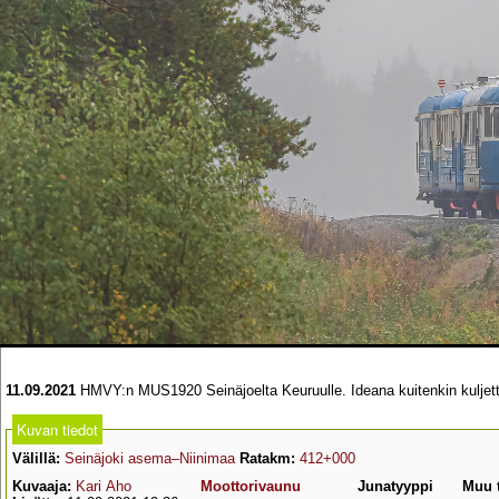
11.09.2021
HMVY:n MUS1920 Seinäjoelta Keuruulle. Ideana kuitenkin kuljett
Kuvan tiedot
Välillä:
Seinäjoki asema–Niinimaa
Ratakm:
412+000
Kuvaaja:
Kari Aho
Moottorivaunu
Junatyyppi
Muu 