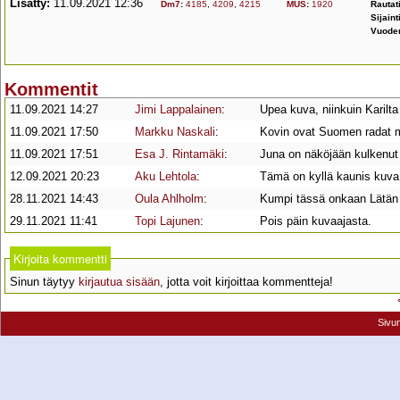
Lisätty:
11.09.2021 12:36
Dm7
:
4185
,
4209
,
4215
MUS
:
1920
Rautat
Sijaint
Vuode
Kommentit
11.09.2021 14:27
Jimi Lappalainen
:
Upea kuva, niinkuin Karilta
11.09.2021 17:50
Markku Naskali
:
Kovin ovat Suomen radat m
11.09.2021 17:51
Esa J. Rintamäki
:
Juna on näköjään kulkenut 
12.09.2021 20:23
Aku Lehtola
:
Tämä on kyllä kaunis kuva
28.11.2021 14:43
Oula Ahlholm
:
Kumpi tässä onkaan Lätän
29.11.2021 11:41
Topi Lajunen
:
Pois päin kuvaajasta.
Kirjoita kommentti
Sinun täytyy
kirjautua sisään
, jotta voit kirjoittaa kommentteja!
Sivu