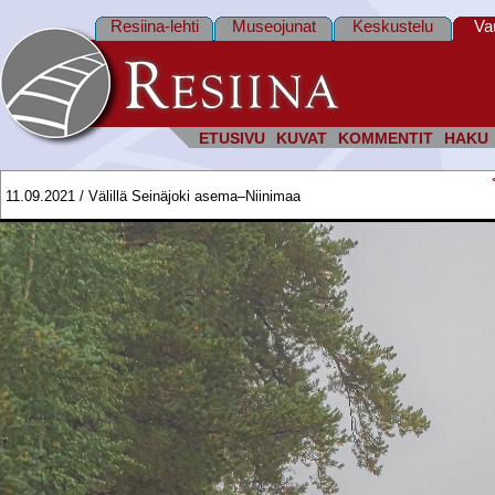
Resiina-lehti
Museojunat
Keskustelu
Va
ETUSIVU
KUVAT
KOMMENTIT
HAKU
11.09.2021 / Välillä Seinäjoki asema–Niinimaa