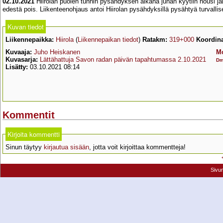
02.10.2021
Hiirolan puolen tunnin pysähdyksen aikana junan kyytiin nousi 
edestä pois. Liikenteenohjaus antoi Hiirolan pysähdyksillä pysähtyä turvallise
Kuvan tiedot
Liikennepaikka:
Hiirola
(
Liikennepaikan tiedot
)
Ratakm:
319+000
Koordina
Kuvaaja:
Juho Heiskanen
Mo
Kuvasarja:
Lättähattuja Savon radan päivän tapahtumassa 2.10.2021
D
Lisätty:
03.10.2021 08:14
Kommentit
Kirjoita kommentti
Sinun täytyy
kirjautua sisään
, jotta voit kirjoittaa kommentteja!
Sivu