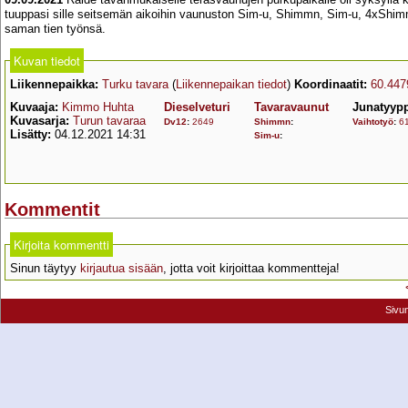
tuuppasi sille seitsemän aikoihin vaunuston Sim-u, Shimmn, Sim-u, 4xShim
saman tien työnsä.
Kuvan tiedot
Liikennepaikka:
Turku tavara
(
Liikennepaikan tiedot
)
Koordinaatit:
60.447
Kuvaaja:
Kimmo Huhta
Dieselveturi
Tavaravaunut
Junatyyp
Kuvasarja:
Turun tavaraa
Dv12
:
2649
Shimmn
:
Vaihtotyö
:
6
Lisätty:
04.12.2021 14:31
Sim-u
:
Kommentit
Kirjoita kommentti
Sinun täytyy
kirjautua sisään
, jotta voit kirjoittaa kommentteja!
Sivu