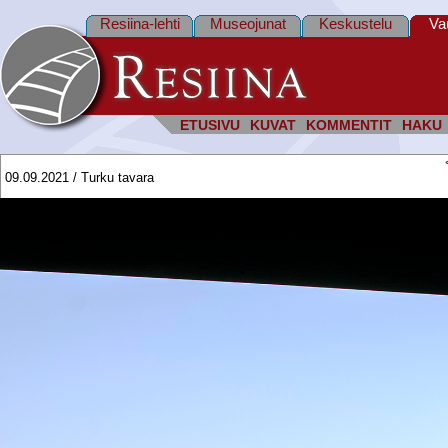
Resiina-lehti
Museojunat
Keskustelu
Va
ETUSIVU
KUVAT
KOMMENTIT
HAKU
09.09.2021 / Turku tavara