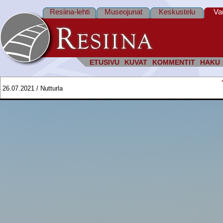
Resiina-lehti
Museojunat
Keskustelu
Va
ETUSIVU
KUVAT
KOMMENTIT
HAKU
26.07.2021 / Nutturla