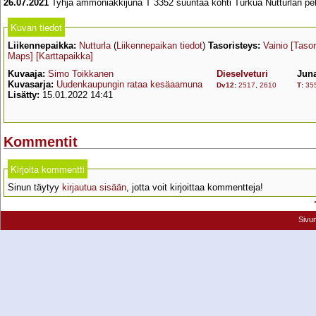
26.07.2021
Tyhjä ammoniakkijuna T 3352 suuntaa kohti Turkua Nutturlan peltoa
Kuvan tiedot
Liikennepaikka:
Nutturla
(
Liikennepaikan tiedot
)
Tasoristeys:
Vainio
[Tasor
Maps]
[Karttapaikka]
Kuvaaja:
Simo Toikkanen
Dieselveturi
Jun
Kuvasarja:
Uudenkaupungin rataa kesäaamuna
Dv12
:
2517
,
2610
T
:
35
Lisätty:
15.01.2022 14:41
Kommentit
Kirjoita kommentti
Sinun täytyy
kirjautua sisään
, jotta voit kirjoittaa kommentteja!
Sivu