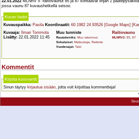
22.01.2022
MLNRV II -raitiovaunut 85 ja 87 kohtaavat linjan 2 päätepysäkillä 
jossa vaunu 87 kuvaushetkellä seisoo.
Kuvan tiedot
Kuvauspaikka:
Pasila
Koordinaatit:
60.1982 24.93526
[Google Maps]
[Ka
Kuvaaja:
Ilmari Tommola
Muu tunniste
Raitiovaunu
Lisätty:
22.01.2022 11:45
Rautatieinfra:
Muu rakennus
MLNRV2
:
85
,
87
Sekalaiset:
Matkustaja
,
Raitiotie
Vuodenajat:
Talvi
Kommentit
Kirjoita kommentti
Sinun täytyy
kirjautua sisään
, jotta voit kirjoittaa kommentteja!
Sivu