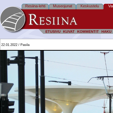
Resiina-lehti
Museojunat
Keskustelu
Va
ETUSIVU
KUVAT
KOMMENTIT
HAKU
22.01.2022 / Pasila