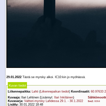
29.01.2022
Tästä se myrsky alkoi. IC10:kin jo myöhässä.
Kuvan tiedot
Liikennepaikka:
Lahti
(
Liikennepaikan tiedot
)
Koordinaatit:
60.97633 
Kuvaaja:
Ilari Lehtinen (Lisännyt:
Ilari Inkiläinen
)
Sähkömootto
Kuvasarja:
Valtteri-myrsky Lahdessa 29.1. - 30.1.2022
Sm2
:
6064
Lisätty:
30.01.2022 18:48