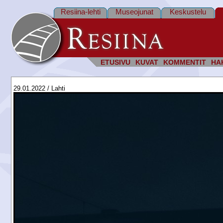
Resiina-lehti
Museojunat
Keskustelu
ETUSIVU
KUVAT
KOMMENTIT
HA
29.01.2022 / Lahti