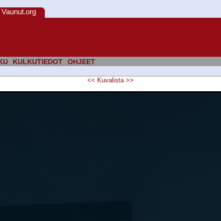
Vaunut.org
KU
KULKUTIEDOT
OHJEET
<<
Kuvalista
>>