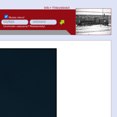
Info
•
Yhteystiedot
Muista minut!
Unohtuiko salasana?
Rekisteröidy!