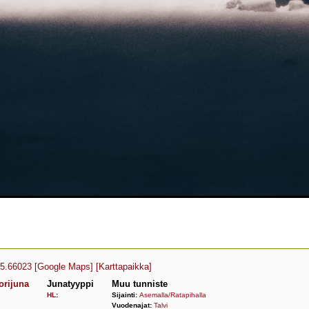
25.66023
[Google Maps]
[Karttapaikka]
rijuna
Junatyyppi
Muu tunniste
HL
:
Sijainti:
Asemalla/Ratapihalla
Vuodenajat:
Talvi