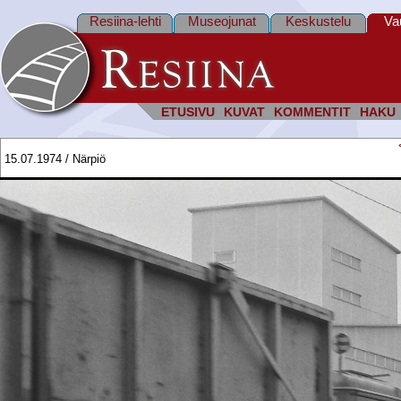
Resiina-lehti
Museojunat
Keskustelu
Va
ETUSIVU
KUVAT
KOMMENTIT
HAKU
15.07.1974 / Närpiö