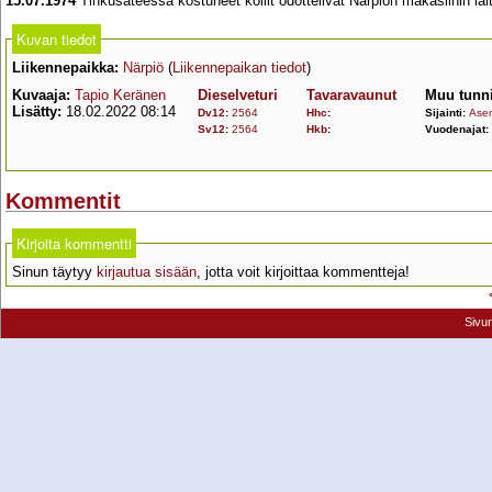
15.07.1974
Tihkusateessa kostuneet kollit odottelivat Närpiön makasiinin lai
Kuvan tiedot
Liikennepaikka:
Närpiö
(
Liikennepaikan tiedot
)
Kuvaaja:
Tapio Keränen
Dieselveturi
Tavaravaunut
Muu tunni
Lisätty:
18.02.2022 08:14
Dv12
:
2564
Hhc
:
Sijainti:
Asem
Sv12
:
2564
Hkb
:
Vuodenajat:
Kommentit
Kirjoita kommentti
Sinun täytyy
kirjautua sisään
, jotta voit kirjoittaa kommentteja!
Sivu