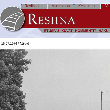
Resiina-lehti
Museojunat
Keskustelu
Va
ETUSIVU
KUVAT
KOMMENTIT
HAKU
15.07.1974 / Närpiö