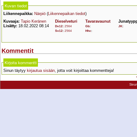
Kuvan tiedot
Liikennepaikka:
Närpiö
(
Liikennepaikan tiedot
)
Kuvaaja:
Tapio Keränen
Dieselveturi
Tavaravaunut
Junatyyp
Lisätty:
18.02.2022 08:14
Dv12
:
2564
Gb
:
JK
:
Sv12
:
2564
Hhc
:
Kommentit
Kirjoita kommentti
Sinun täytyy
kirjautua sisään
, jotta voit kirjoittaa kommentteja!
Sivu