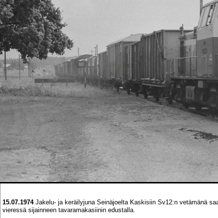
15.07.1974
Jakelu- ja keräilyjuna Seinäjoelta Kaskisiin Sv12:n vetämänä saa
vieressä sijainneen tavaramakasiinin edustalla.