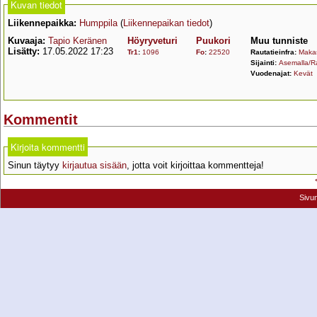
Kuvan tiedot
Liikennepaikka:
Humppila
(
Liikennepaikan tiedot
)
Kuvaaja:
Tapio Keränen
Höyryveturi
Puukori
Muu tunniste
Lisätty:
17.05.2022 17:23
Tr1
:
1096
Fo
:
22520
Rautatieinfra:
Makas
Sijainti:
Asemalla/Ra
Vuodenajat:
Kevät
Kommentit
Kirjoita kommentti
Sinun täytyy
kirjautua sisään
, jotta voit kirjoittaa kommentteja!
Sivu