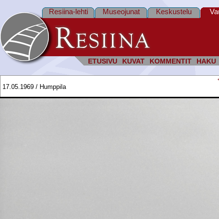
Resiina-lehti
Museojunat
Keskustelu
Va
ETUSIVU
KUVAT
KOMMENTIT
HAKU
17.05.1969 / Humppila