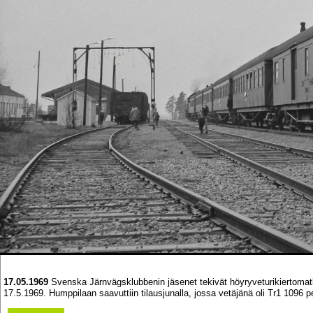
17.05.1969
Svenska Järnvägsklubbenin jäsenet tekivät höyryveturikiertoma
17.5.1969. Humppilaan saavuttiin tilausjunalla, jossa vetäjänä oli Tr1 1096