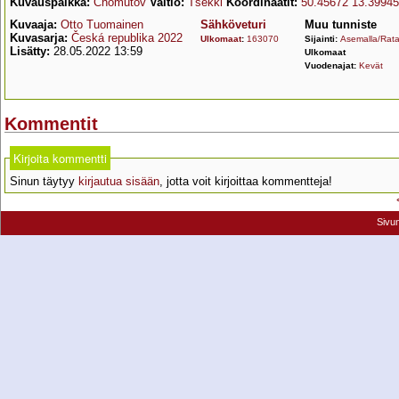
Kuvauspaikka:
Chomutov
Valtio:
Tšekki
Koordinaatit:
50.45672 13.39945
Kuvaaja:
Otto Tuomainen
Sähköveturi
Muu tunniste
Kuvasarja:
Česká republika 2022
Ulkomaat
:
163070
Sijainti:
Asemalla/Rata
Lisätty:
28.05.2022 13:59
Ulkomaat
Vuodenajat:
Kevät
Kommentit
Kirjoita kommentti
Sinun täytyy
kirjautua sisään
, jotta voit kirjoittaa kommentteja!
Sivu