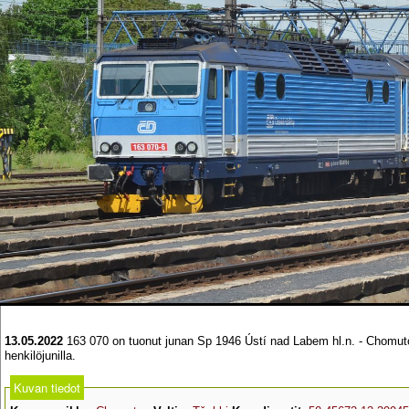
13.05.2022
163 070 on tuonut junan Sp 1946 Ústí nad Labem hl.n. - Chomutov 
henkilöjunilla.
Kuvan tiedot