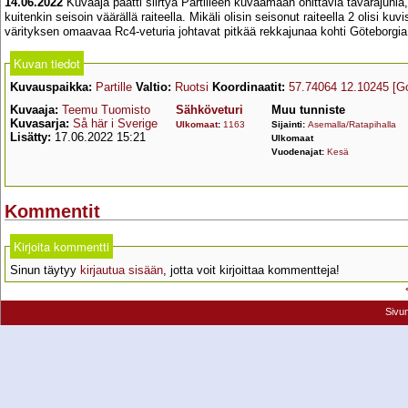
14.06.2022
Kuvaaja päätti siirtyä Partilleen kuvaamaan ohittavia tavarajuni
kuitenkin seisoin väärällä raiteella. Mikäli olisin seisonut raiteella 2 olis
värityksen omaavaa Rc4-veturia johtavat pitkää rekkajunaa kohti Göteborgia
Kuvan tiedot
Kuvauspaikka:
Partille
Valtio:
Ruotsi
Koordinaatit:
57.74064 12.10245
[G
Kuvaaja:
Teemu Tuomisto
Sähköveturi
Muu tunniste
Kuvasarja:
Så här i Sverige
Ulkomaat
:
1163
Sijainti:
Asemalla/Ratapihalla
Lisätty:
17.06.2022 15:21
Ulkomaat
Vuodenajat:
Kesä
Kommentit
Kirjoita kommentti
Sinun täytyy
kirjautua sisään
, jotta voit kirjoittaa kommentteja!
Sivu