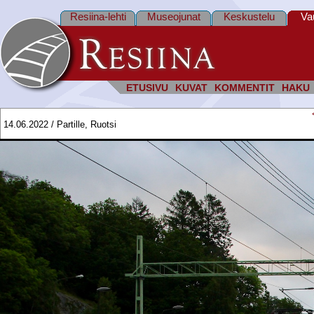
Resiina-lehti
Museojunat
Keskustelu
Va
ETUSIVU
KUVAT
KOMMENTIT
HAKU
14.06.2022 / Partille, Ruotsi