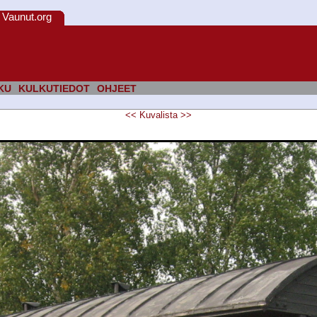
Vaunut.org
KU
KULKUTIEDOT
OHJEET
<<
Kuvalista
>>