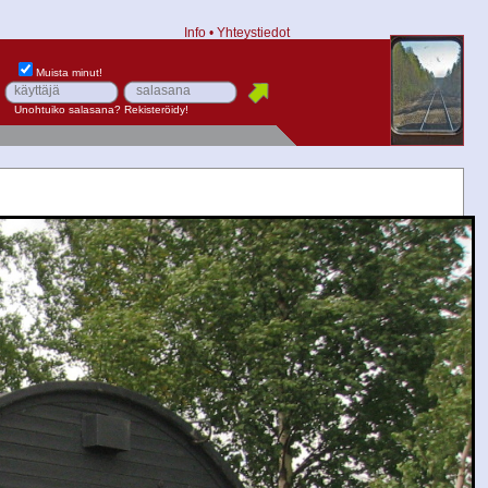
Info
•
Yhteystiedot
Muista minut!
Unohtuiko salasana?
Rekisteröidy!