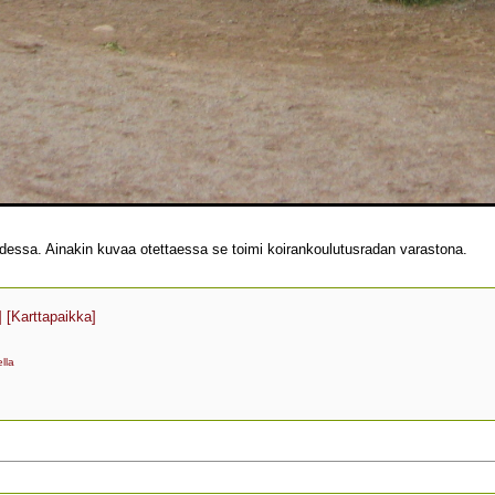
essa. Ainakin kuvaa otettaessa se toimi koirankoulutusradan varastona.
]
[Karttapaikka]
lla