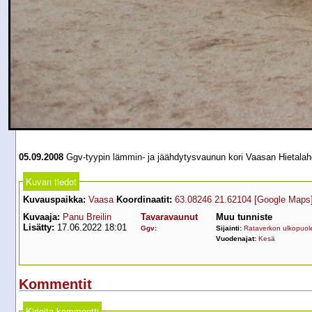
05.09.2008
Ggv-tyypin lämmin- ja jäähdytysvaunun kori Vaasan Hietalahd
Kuvan tiedot
Kuvauspaikka:
Vaasa
Koordinaatit:
63.08246 21.62104
[Google Maps
Kuvaaja:
Panu Breilin
Tavaravaunut
Muu tunniste
Lisätty:
17.06.2022 18:01
Ggv
:
Sijainti:
Rataverkon ulkopuole
Vuodenajat:
Kesä
Kommentit
Kirjoita kommentti