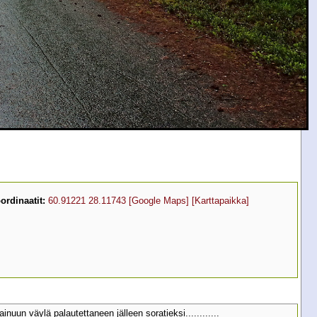
ordinaatit:
60.91221 28.11743
[Google Maps]
[Karttapaikka]
nuun väylä palautettaneen jälleen soratieksi............