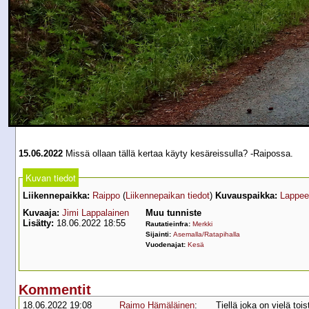
15.06.2022
Missä ollaan tällä kertaa käyty kesäreissulla? -Raipossa.
Kuvan tiedot
Liikennepaikka:
Raippo
(
Liikennepaikan tiedot
)
Kuvauspaikka:
Lappee
Kuvaaja:
Jimi Lappalainen
Muu tunniste
Lisätty:
18.06.2022 18:55
Rautatieinfra:
Merkki
Sijainti:
Asemalla/Ratapihalla
Vuodenajat:
Kesä
Kommentit
18.06.2022 19:08
Raimo Hämäläinen
:
Tiellä joka on vielä toi