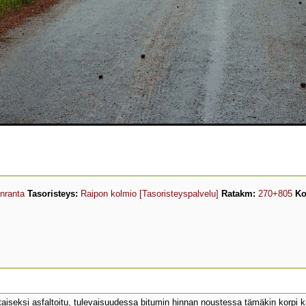
nranta
Tasoristeys:
Raipon kolmio
[Tasoristeyspalvelu]
Ratakm:
270+805
Ko
staiseksi asfaltoitu, tulevaisuudessa bitumin hinnan noustessa tämäkin korpi kai