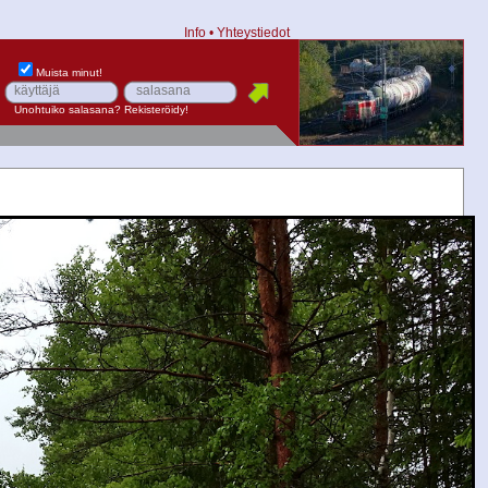
Info
•
Yhteystiedot
Muista minut!
Unohtuiko salasana?
Rekisteröidy!