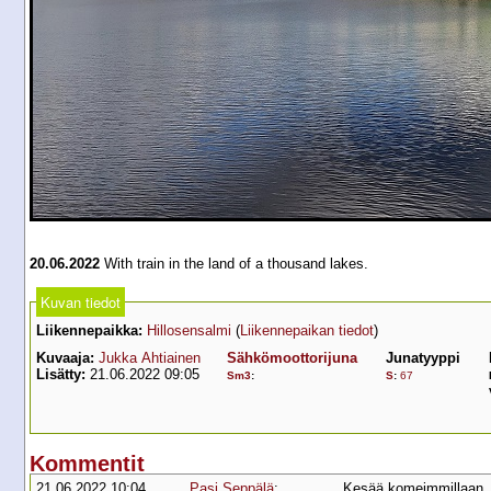
20.06.2022
With train in the land of a thousand lakes.
Kuvan tiedot
Liikennepaikka:
Hillosensalmi
(
Liikennepaikan tiedot
)
Kuvaaja:
Jukka Ahtiainen
Sähkömoottorijuna
Junatyyppi
Lisätty:
21.06.2022 09:05
Sm3
:
S
:
67
Kommentit
21.06.2022 10:04
Pasi Seppälä
:
Kesää komeimmillaan. J