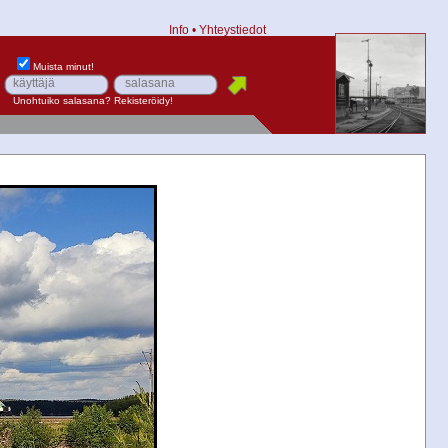
Info
•
Yhteystiedot
Muista minut!
Unohtuiko salasana?
Rekisteröidy!