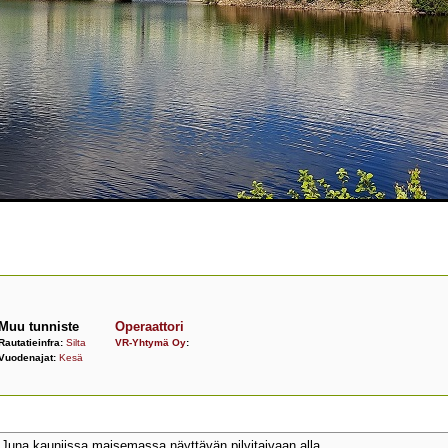
Muu tunniste
Operaattori
Rautatieinfra:
Silta
VR-Yhtymä Oy
:
Vuodenajat:
Kesä
una kauniissa maisemassa näyttävän pilvitaivaan alla.