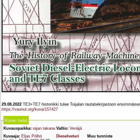
29.08.2022
TE3+TE7 historiikki tulee Toijalan rautatiekirjastoon ensimmäise
https://vaunut.org/kuva/157427
Kuvan tiedot
Kuvauspaikka:
rajan takana
Valtio:
Venäjä
Kuvaaja:
Eljas Pölhö
Dieselveturi
Muu tunniste