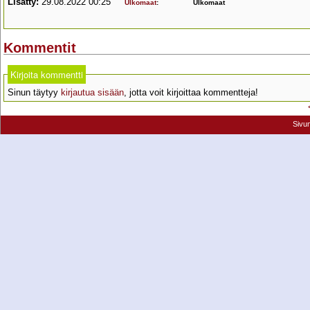
Lisätty:
29.08.2022 00:25
Ulkomaat
:
Ulkomaat
Kommentit
Kirjoita kommentti
Sinun täytyy
kirjautua sisään
, jotta voit kirjoittaa kommentteja!
Sivu