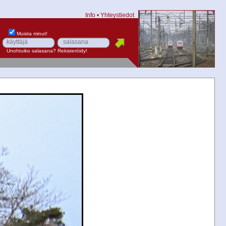
Info
•
Yhteystiedot
Muista minut!
Unohtuiko salasana?
Rekisteröidy!