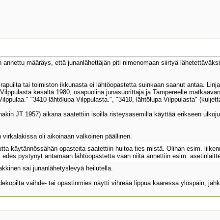
annettu määräys, että junanlähettäjän piti nimenomaan siirtyä lähetettäväksi ta
rapuilta tai toimiston ikkunasta ei lähtöopastetta suinkaan saanut antaa. Linjar
Vilppulasta kesältä 1980, osapuolina junasuorittaja ja Tampereelle matkaavan 
lppulaa." "3410 lähtölupa Vilppulasta.", "3410, lähtölupa Vilppulasta" (kuljettaj
nakin JT 1957) aikana saatettiin isoilla risteysasemilla käyttää erikseen ulkoj
 virkalakissa oli aikoinaan valkoinen päällinen.
ta käytännössähän opasteita saatettiin huitoa ties mistä. Olihan esim. liiken
i edes pystynyt antamaan lähtöopastetta vaan niitä annettiin esim. asetinlait
kkinen sai junanlähetyslevyä heilutella.
ihdekopilta vaihde- tai opastinmies näytti vihreää lippua kaaressa ylöspäin, ja