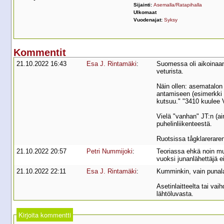
Sijainti:
Asemalla/Ratapihalla
Ulkomaat
Vuodenajat:
Syksy
Kommentit
21.10.2022 16:43
Esa J. Rintamäki
:
Suomessa oli aikoinaan 
veturista.
Näin ollen: asematalon 
antamiseen (esimerkki 
kutsuu." "3410 kuulee Vi
Vielä "vanhan" JT:n (ai
puhelinliikenteestä.
Ruotsissa tågklareraren
21.10.2022 20:57
Petri Nummijoki
:
Teoriassa ehkä noin mut
vuoksi junanlähettäjä e
21.10.2022 22:11
Esa J. Rintamäki
:
Kumminkin, vain punala
Asetinlaitteelta tai va
lähtöluvasta.
Kirjoita kommentti