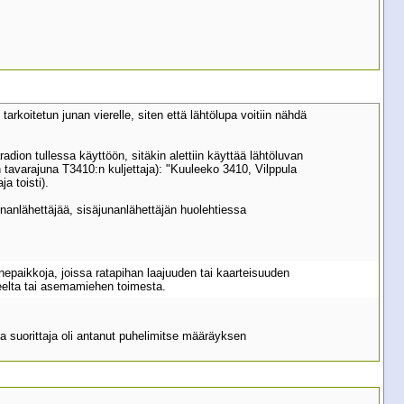
rkoitetun junan vierelle, siten että lähtölupa voitiin nähdä
adion tullessa käyttöön, sitäkin alettiin käyttää lähtöluvan
tavarajuna T3410:n kuljettaja): "Kuuleeko 3410, Vilppula
a toisti).
unanlähettäjää, sisäjunanlähettäjän huolehtiessa
nepaikkoja, joissa ratapihan laajuuden tai kaarteisuuden
teelta tai asemamiehen toimesta.
hka suorittaja oli antanut puhelimitse määräyksen