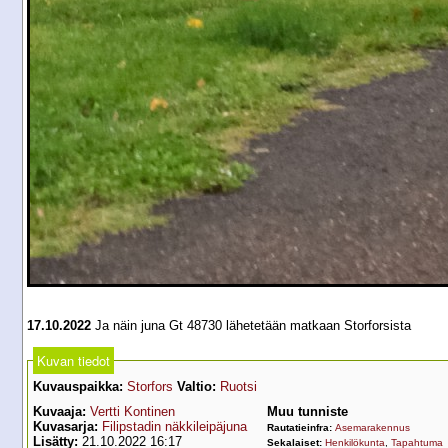
17.10.2022
Ja näin juna Gt 48730 lähetetään matkaan Storforsista
Kuvan tiedot
Kuvauspaikka:
Storfors
Valtio:
Ruotsi
Kuvaaja:
Vertti Kontinen
Muu tunniste
Kuvasarja:
Filipstadin näkkileipäjuna
Rautatieinfra:
Asemarakennus
Lisätty:
21.10.2022 16:17
Sekalaiset:
Henkilökunta
,
Tapahtuma