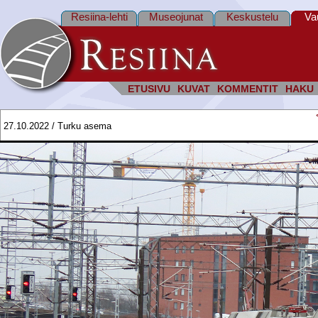
Resiina-lehti
Museojunat
Keskustelu
Va
ETUSIVU
KUVAT
KOMMENTIT
HAKU
27.10.2022 / Turku asema