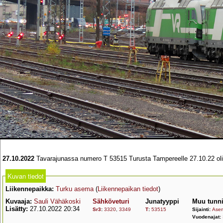
27.10.2022
Tavarajunassa numero T 53515 Turusta Tampereelle 27.10.22 oli 
Kuvan tiedot
Liikennepaikka:
Turku asema
(
Liikennepaikan tiedot
)
Kuvaaja:
Sauli Vähäkoski
Sähköveturi
Junatyyppi
Muu tunni
Lisätty:
27.10.2022 20:34
Sr3
:
3320
,
3349
T
:
53515
Sijainti:
Asem
Vuodenajat: