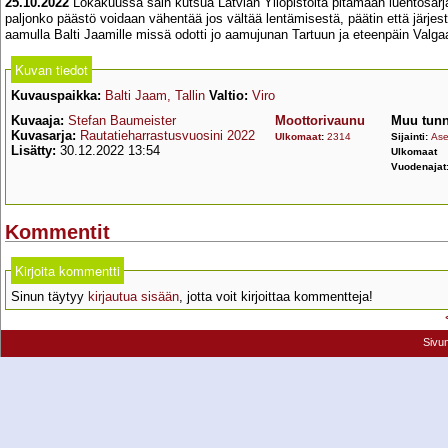
25.10.2022
Lokakuussa sain kutsua Latvian Yliopistolta pitämään luentosarja
paljonko päästö voidaan vähentää jos vältää lentämisestä, päätin että jär
aamulla Balti Jaamille missä odotti jo aamujunan Tartuun ja eteenpäin Valga
Kuvan tiedot
Kuvauspaikka:
Balti Jaam, Tallin
Valtio:
Viro
Kuvaaja:
Stefan Baumeister
Moottorivaunu
Muu tunn
Kuvasarja:
Rautatieharrastusvuosini 2022
Ulkomaat
:
2314
Sijainti:
Ase
Lisätty:
30.12.2022 13:54
Ulkomaat
Vuodenajat
Kommentit
Kirjoita kommentti
Sinun täytyy
kirjautua sisään
, jotta voit kirjoittaa kommentteja!
Sivu