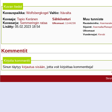
Kuvan tiedot
Kuvauspaikka:
Wolfsbergkogel
Valtio:
Itävalta
Kuvaaja:
Tapio Keränen
Sähköveturi
Muu tunniste
Kuvasarja:
Semmeringin rataa
Ulkomaat
:
1144236
Rautatieinfra:
Asemarak
Lisätty:
05.02.2023 18:54
Sijainti:
Asemalla/Ratapi
Ulkomaat
Vuodenajat:
Kevät
Kommentit
Kirjoita kommentti
Sinun täytyy
kirjautua sisään
, jotta voit kirjoittaa kommentteja!
Sivu