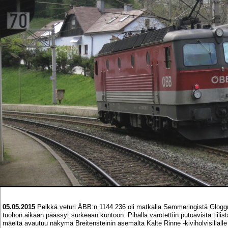
05.05.2015
Pelkkä veturi ÄBB:n 1144 236 oli matkalla Semmeringistä Gloggn
tuohon aikaan päässyt surkeaan kuntoon. Pihalla varotettiin putoavista tiilis
mäeltä avautuu näkymä Breitensteinin asemalta Kalte Rinne -kiviholvisillalle 