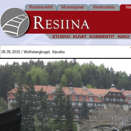
Resiina-lehti
Museojunat
Keskustelu
Va
ETUSIVU
KUVAT
KOMMENTIT
HAKU
05.05.2015 / Wolfsbergkogel, Itävalta