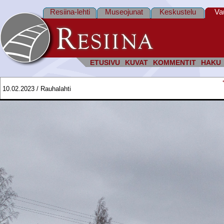
Resiina-lehti
Museojunat
Keskustelu
Va
ETUSIVU
KUVAT
KOMMENTIT
HAKU
10.02.2023 / Rauhalahti