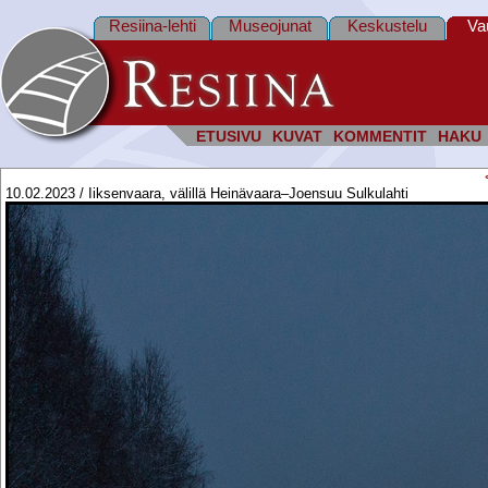
Resiina-lehti
Museojunat
Keskustelu
Va
ETUSIVU
KUVAT
KOMMENTIT
HAKU
10.02.2023 / Iiksenvaara, välillä Heinävaara–Joensuu Sulkulahti