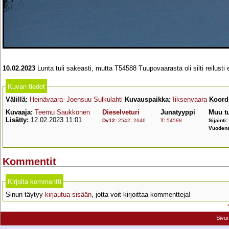
10.02.2023
Lunta tuli sakeasti, mutta T54588 Tuupovaarasta oli silti reilusti
Kuvan tiedot
Välillä:
Heinävaara–Joensuu Sulkulahti
Kuvauspaikka:
Iiksenvaara
Koordi
Kuvaaja:
Teemu Saukkonen
Dieselveturi
Junatyyppi
Muu t
Lisätty:
12.02.2023 11:01
Dv12
:
2542
,
2646
T
:
54588
Sijainti:
Vuodena
Kommentit
Kirjoita kommentti
Sinun täytyy
kirjautua sisään
, jotta voit kirjoittaa kommentteja!
Sivu