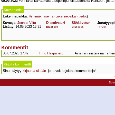
09.05.2023
Fenniarail kärräämässä sepelinpuhdistuskoneita Hankoon, josta 
Kuvan tiedot
Liikennepaikka:
Riihimäki asema
(
Liikennepaikan tiedot
)
Kuvaaja:
Joonas Viita
Dieselveturi
Sähköveturi
Junatyyppi
Lisätty:
14.05.2023 13:31
Dr18
:
104
Sr1
:
3035
T
:
7254
Kommentit
06.07.2023 17:47
Timo Haapanen
:
Aina niin siistejä nämä Fen
Kirjoita kommentti
Sinun täytyy
kirjautua sisään
, jotta voit kirjoittaa kommentteja!
Sivu