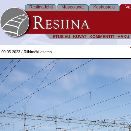
Resiina-lehti
Museojunat
Keskustelu
Va
ETUSIVU
KUVAT
KOMMENTIT
HAKU
09.05.2023 / Riihimäki asema