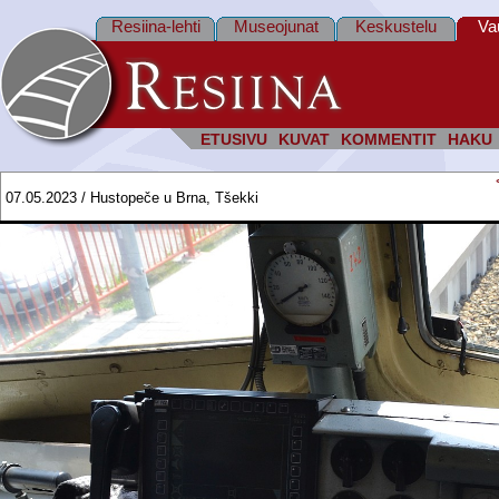
Resiina-lehti
Museojunat
Keskustelu
Va
ETUSIVU
KUVAT
KOMMENTIT
HAKU
07.05.2023 / Hustopeče u Brna, Tšekki