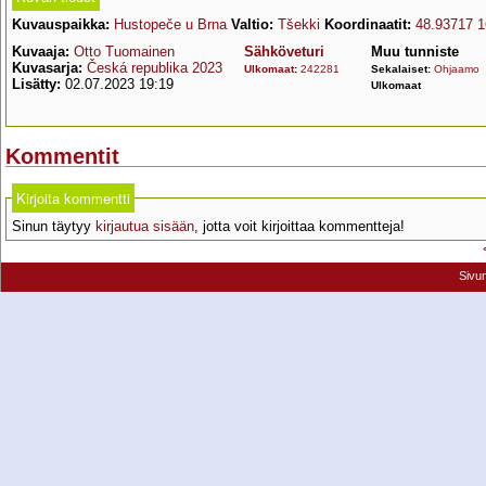
Kuvauspaikka:
Hustopeče u Brna
Valtio:
Tšekki
Koordinaatit:
48.93717 1
Kuvaaja:
Otto Tuomainen
Sähköveturi
Muu tunniste
Kuvasarja:
Česká republika 2023
Ulkomaat
:
242281
Sekalaiset:
Ohjaamo
Lisätty:
02.07.2023 19:19
Ulkomaat
Kommentit
Kirjoita kommentti
Sinun täytyy
kirjautua sisään
, jotta voit kirjoittaa kommentteja!
Sivu