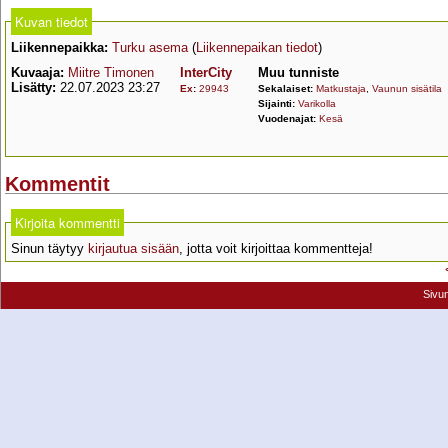
Kuvan tiedot
Liikennepaikka:
Turku asema
(
Liikennepaikan tiedot
)
Kuvaaja:
Miitre Timonen
InterCity
Muu tunniste
Lisätty:
22.07.2023 23:27
Ex
:
29943
Sekalaiset:
Matkustaja
,
Vaunun sisätila
Sijainti:
Varikolla
Vuodenajat:
Kesä
Kommentit
Kirjoita kommentti
Sinun täytyy
kirjautua sisään
, jotta voit kirjoittaa kommentteja!
Sivu