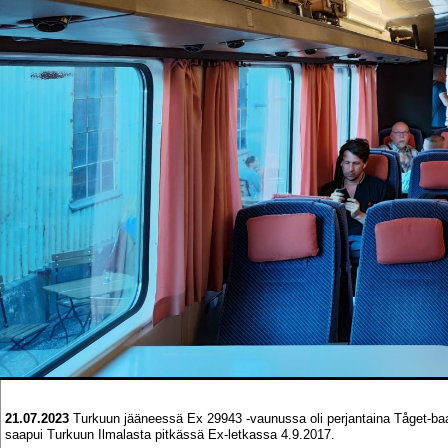
21.07.2023
Turkuun jääneessä Ex 29943 -vaunussa oli perjantaina Tåget-baari
saapui Turkuun Ilmalasta pitkässä Ex-letkassa 4.9.2017.