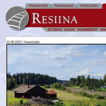
Resiina-lehti
Museojunat
Keskustelu
ETUSIVU
KUVAT
KOMMENTIT
HA
22.08.2023 / Kaunislahti