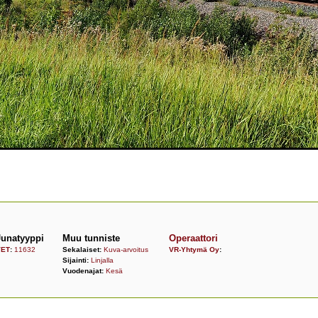
Junatyyppi
Muu tunniste
Operaattori
VET
:
11632
Sekalaiset:
Kuva-arvoitus
VR-Yhtymä Oy
:
Sijainti:
Linjalla
Vuodenajat:
Kesä