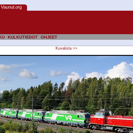
Vaunut.org
KU
KULKUTIEDOT
OHJEET
Kuvalista
>>