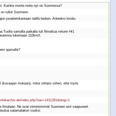
ään. Kuinka monta noita nyt on Suomessa?
l on tullut Suomeen.
n junatietokantaan näillä tiedoin. Anteeksi kiroilu.
a.Tuolla samalla paikalla tuli filmattua veturin Hr1
opeutensa lukemaan 110km/t.
nein ajamalla?
 (kuvaajan mukaan), mikä viittaisi siihen, että myös
trolokarchiv.de/index.php?nav=1411281&lang=1
sta Ilmalaan. Ne ovat viimeisimmät Suomeen asti saapuneet.
toteutua satamalakon vuoksi.