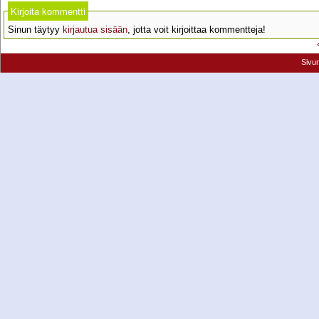
Kirjoita kommentti
Sinun täytyy
kirjautua sisään
, jotta voit kirjoittaa kommentteja!
Sivu