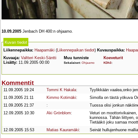
10.09.2005
Jenbach DH 400:n ohjaamo.
Kuvan tiedot
Liikennepaikka:
Haapamäki
(
Liikennepaikan tiedot
)
Kuvauspaikka:
Haapa
Kuvaaja:
Valtteri Keski-Säntti
Muu tunniste
Koeveturit
Lisätty:
11.09.2005 00:00
Sekalaiset:
Ohjaamo
KDh3
:
Kommentit
11.09.2005 19:24
Tommi K Hakala
:
Tyylikkään vaalea,onko je
11.09.2005 21:11
Kimmo Kotimäki
:
Simolla on tästä yökuva Or
11.09.2005 21:37
:
Tuossa olisi jonkun näköi
12.09.2005 10:30
Aki Grönblom
:
Veturi on moottorivikainen, 
kunnossa. Tähän liittyen, 
Tietääkö joku samaa mootto
12.09.2005 15:53
Matias Kauramäki
:
Seinät hullujenhuone mallia